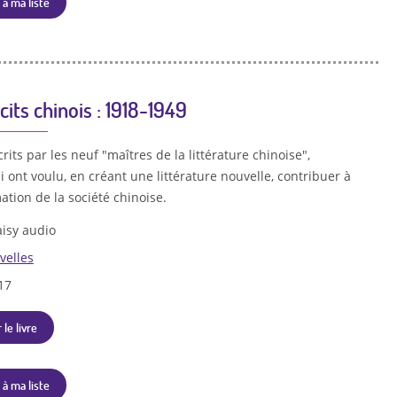
 à ma liste
cits chinois : 1918-1949
crits par les neuf "maîtres de la littérature chinoise",
i ont voulu, en créant une littérature nouvelle, contribuer à
ation de la société chinoise.
isy audio
velles
17
 le livre
 à ma liste