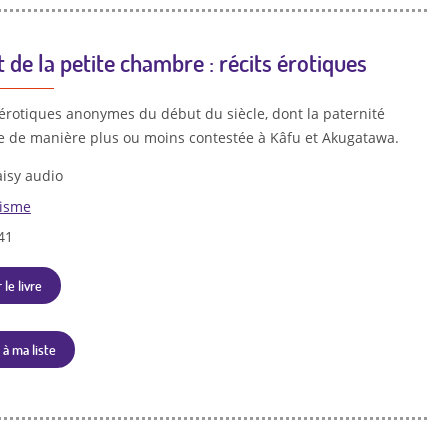
t de la petite chambre : récits érotiques
 érotiques anonymes du début du siècle, dont la paternité
ée de manière plus ou moins contestée à Kâfu et Akugatawa.
isy audio
tisme
41
 le livre
 à ma liste