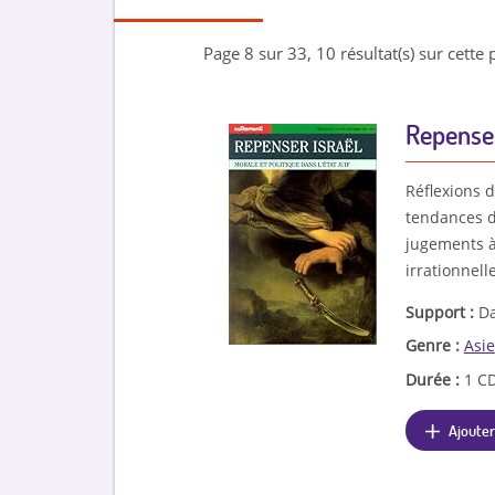
Page 8 sur 33, 10 résultat(s) sur cette 
Repenser 
Réflexions 
tendances di
jugements à
irrationnell
Support :
Da
Genre :
Asie
Durée :
1 CD
Ajouter