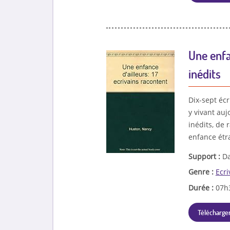
Une enfan
inédits
Dix-sept écr
y vivant auj
inédits, de
enfance étr
Support :
Da
Genre :
Ecri
Durée :
07h
Télécharger