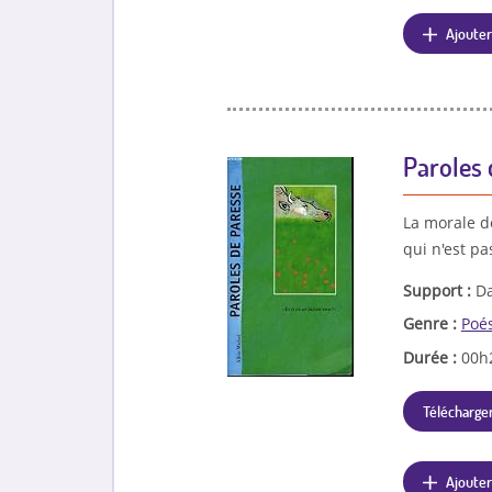
Ajouter
Paroles d
La morale de
qui n'est p
Support :
Da
Genre :
Poé
Durée :
00h
Télécharger
Ajouter