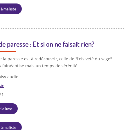
 à ma liste
e paresse : Et si on ne faisait rien?
 la paresse est à redécouvrir, celle de "l'oisiveté du sage"
as fainéantise mais un temps de sérénité.
isy audio
sie
21
 le livre
 à ma liste