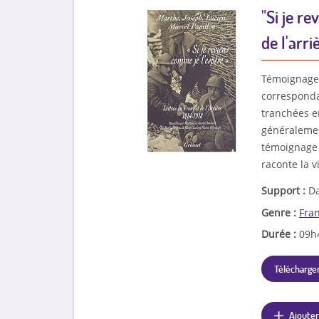
"Si je re
de l'arri
Témoignage d
correspondan
tranchées en
généralemen
témoignage 
raconte la v
Support :
Da
Genre :
Fra
Durée :
09h
Télécharger
Ajouter