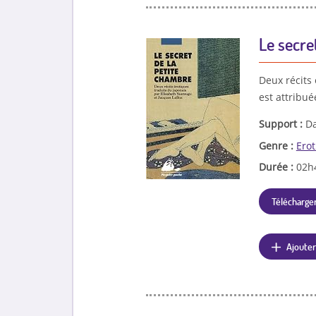
Le secre
Deux récits
est attribu
Support :
Da
Genre :
Ero
Durée :
02h
Télécharger
Ajouter