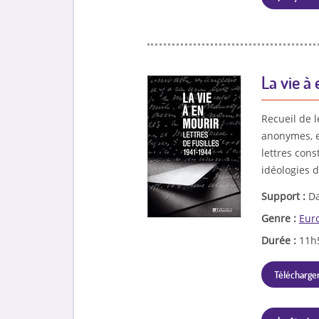
La vie à 
Recueil de l
anonymes, e
lettres cons
idéologies 
Support :
Da
Genre :
Eur
Durée :
11h
Télécharger