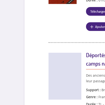
Durée :
01h
Télécharger
Ajouter
Déportés
camps n
Des anciens
leur passag
Support :
Br
Genre :
Fra
Durée :
TL -