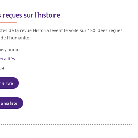
 reçues sur l'histoire
stes de la revue Historia lèvent le voile sur 150 idées reçues
e de l'humanité.
isy audio
ralités
09
 le livre
 à ma liste