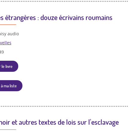
es étrangères : douze écrivains roumains
isy audio
velles
49
 le livre
 à ma liste
oir et autres textes de lois sur l'esclavage