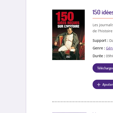
150 idées
Les journali
de l'histoir
Support :
Da
Genre :
Géné
Durée :
09h
Télécharger
Ajouter