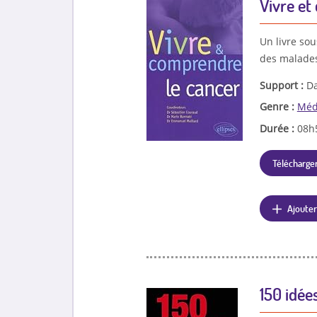
Vivre et
Un livre so
des malades
Support :
Da
Genre :
Méd
Durée :
08h
Télécharger
Ajouter
150 idées