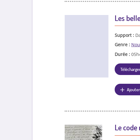
Les bell
Support :
Da
Genre :
Nou
Durée :
05h
Télécharger
Ajouter
Le code n