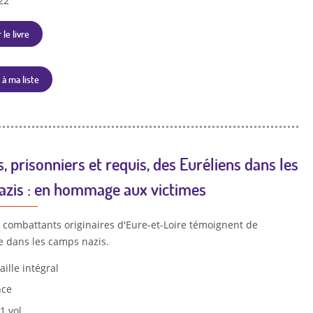
22
 le livre
 à ma liste
, prisonniers et requis, des Euréliens dans les
azis : en hommage aux victimes
 combattants originaires d'Eure-et-Loire témoignent de
e dans les camps nazis.
aille intégral
nce
 1 vol.