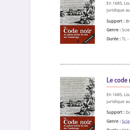
En 1685, Lou
juridique au
Support :
Br
Genre :
Sci
Durée :
TL -
Le code n
En 1685, Lou
juridique au
Support :
Da
Genre :
Sci