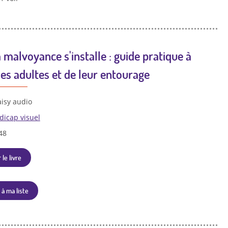
 malvoyance s'installe : guide pratique à
des adultes et de leur entourage
isy audio
dicap visuel
48
 le livre
 à ma liste