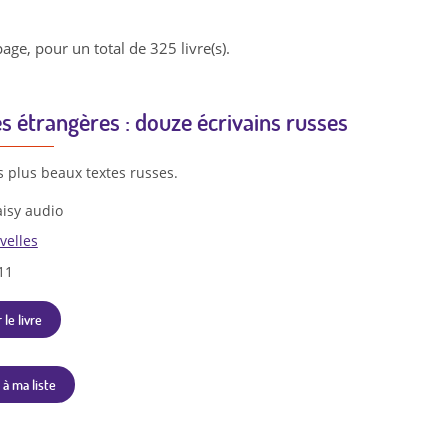
page, pour un total de 325 livre(s).
es étrangères : douze écrivains russes
s plus beaux textes russes.
isy audio
velles
11
 le livre
 à ma liste