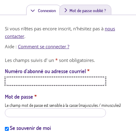
Connexion
(
Mot de passe oublié ?
o
Si vous n'êtes pas encore inscrit, n'hésitez pas à
nous
n
contacter
.
g
Aide :
Comment se connecter ?
l
Les champs suivis d' un
*
sont obligatoires.
e
Numéro d'abonné ou adresse courriel
*
t
a
c
Mot de passe
*
Le champ mot de passe est sensible à la casse (majuscules / minuscules)
t
i
f
Se souvenir de moi