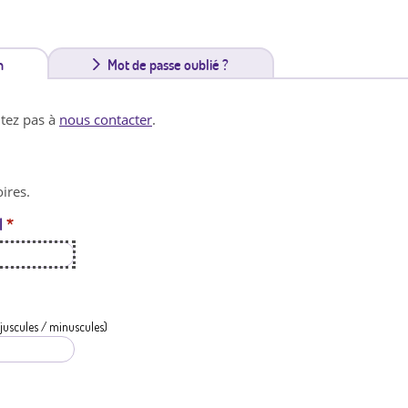
n
(
Mot de passe oublié ?
o
itez pas à
nous contacter
.
n
g
ires.
l
l
*
e
t
a
c
juscules / minuscules)
t
i