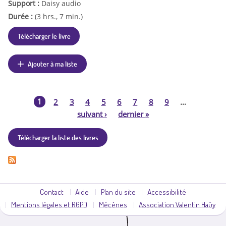
Support :
Daisy audio
Durée :
(3 hrs., 7 min.)
Télécharger le livre
Ajouter à ma liste
1
2
3
4
5
6
7
8
9
…
P
suivant
›
dernier
»
a
Télécharger la liste des livres
g
e
s
Contact
Aide
Plan du site
Accessibilité
Mentions légales et RGPD
Mécènes
Association Valentin Haüy