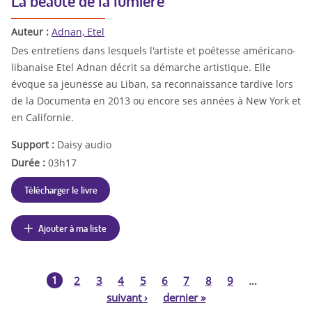
La beauté de la lumière
Auteur :
Adnan, Etel
Des entretiens dans lesquels l'artiste et poétesse américano-
libanaise Etel Adnan décrit sa démarche artistique. Elle
évoque sa jeunesse au Liban, sa reconnaissance tardive lors
de la Documenta en 2013 ou encore ses années à New York et
en Californie.
Support :
Daisy audio
Durée :
03h17
Télécharger le livre
Ajouter à ma liste
1
2
3
4
5
6
7
8
9
…
P
suivant
›
dernier
»