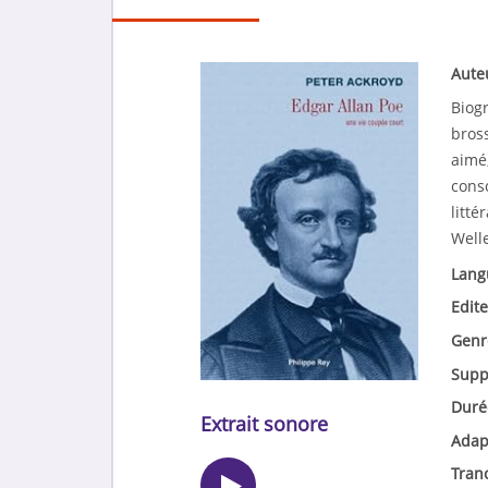
Aute
Biogr
bros
aimé
consc
litté
Well
Lang
Edite
Genr
Supp
Duré
Extrait sonore
Adap
Tran