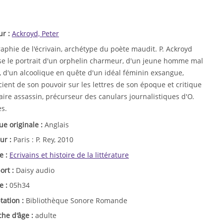
ur :
Ackroyd, Peter
aphie de l'écrivain, archétype du poète maudit. P. Ackroyd
se le portrait d'un orphelin charmeur, d'un jeune homme mal
, d'un alcoolique en quête d'un idéal féminin exsangue,
ient de son pouvoir sur les lettres de son époque et critique
raire assassin, précurseur des canulars journalistiques d'O.
es.
ue originale :
Anglais
ur :
Paris : P. Rey, 2010
e :
Ecrivains et histoire de la littérature
ort :
Daisy audio
e :
05h34
tation :
Bibliothèque Sonore Romande
che d'âge :
adulte