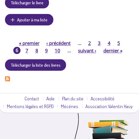
Télécharger le livre
Ajouter à ma liste
«
premier
‹
précédent
…
2
3
4
5
P
6
7
8
9
10
…
suivant
›
dernier
»
a
Télécharger la liste des livres
g
e
s
Contact
Aide
Plan du site
Accessibilité
Mentions légales et RGPD
Mécènes
Association Valentin Haüy