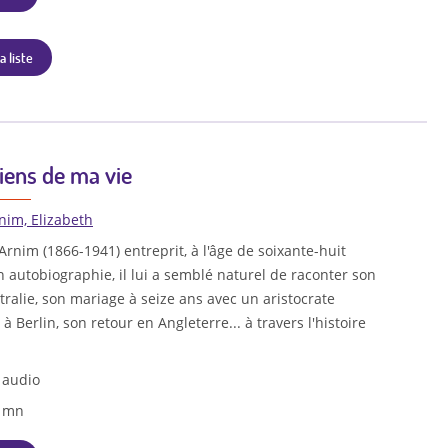
a liste
iens de ma vie
nim, Elizabeth
Arnim (1866-1941) entreprit, à l'âge de soixante-huit
on autobiographie, il lui a semblé naturel de raconter son
ralie, son mariage à seize ans avec un aristocrate
 à Berlin, son retour en Angleterre... à travers l'histoire
 audio
1 mn