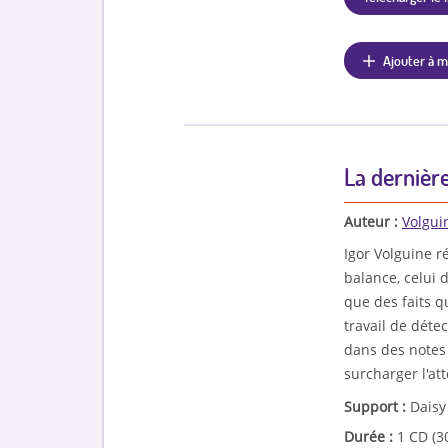
Ajouter à m
La dernièr
Auteur :
Volguin
Igor Volguine r
balance, celui d
que des faits qu
travail de déte
dans des notes 
surcharger l'at
Support :
Daisy
Durée :
1 CD (3