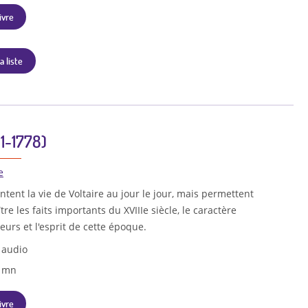
ivre
a liste
11-1778)
e
ntent la vie de Voltaire au jour le jour, mais permettent
re les faits importants du XVIIIe siècle, le caractère
urs et l'esprit de cette époque.
 audio
0 mn
ivre