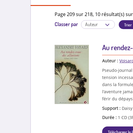
Page 209 sur 218, 10 résultat(s) sur
Classer par
Au rendez-
Auteur :
Voisar
Pseudo-journal 
tension incessa
dans la formule 
l'aventure jama
férir du dépay
Support :
Daisy
Durée :
1 CD (3
Télécharger le l