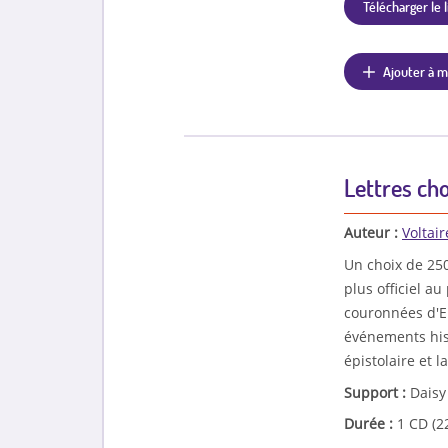
Télécharger le l
Ajouter à m
Lettres cho
Auteur :
Voltair
Un choix de 250
plus officiel au
couronnées d'E
événements hist
épistolaire et la
Support :
Daisy
Durée :
1 CD (2