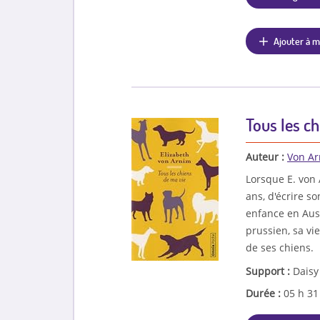
Ajouter à m
Tous les ch
Auteur :
Von Ar
Lorsque E. von 
ans, d'écrire s
enfance en Aust
prussien, sa vie
de ses chiens.
Support :
Daisy
Durée :
05 h 3