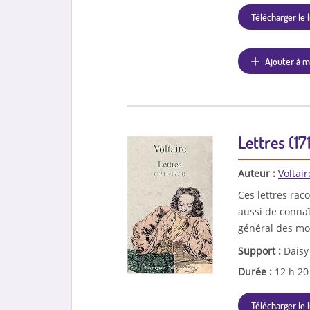
Télécharger le l
Ajouter à m
Lettres (17
Auteur :
Voltair
Ces lettres raco
aussi de connaît
général des moe
Support :
Daisy
Durée :
12 h 2
Télécharger le l