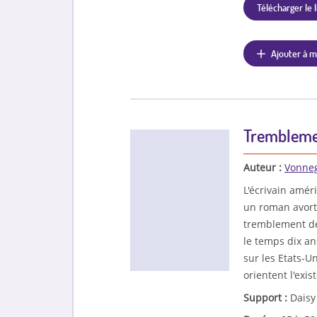
Télécharger le l
Ajouter à m
Trembleme
Auteur :
Vonneg
L'écrivain amér
un roman avort
tremblement de 
le temps dix an
sur les Etats-Un
orientent l'exi
Support :
Daisy