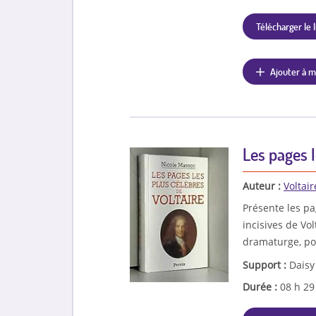
Télécharger le l
Ajouter à m
Les pages l
Auteur :
Voltair
Présente les pag
incisives de Vol
dramaturge, po
Support :
Daisy
Durée :
08 h 2