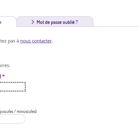
n
(
Mot de passe oublié ?
o
itez pas à
nous contacter
.
n
g
ires.
l
l
*
e
t
a
c
juscules / minuscules)
t
i