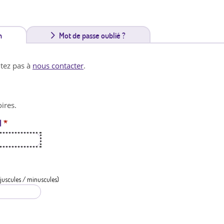
n
(
Mot de passe oublié ?
o
itez pas à
nous contacter
.
n
g
ires.
l
l
*
e
t
a
c
juscules / minuscules)
t
i