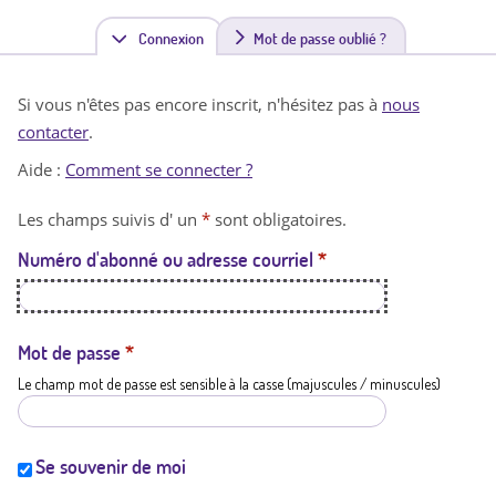
Connexion
(
Mot de passe oublié ?
o
Si vous n'êtes pas encore inscrit, n'hésitez pas à
nous
n
contacter
.
g
Aide :
Comment se connecter ?
l
Les champs suivis d' un
*
sont obligatoires.
e
Numéro d'abonné ou adresse courriel
*
t
a
c
Mot de passe
*
Le champ mot de passe est sensible à la casse (majuscules / minuscules)
t
i
f
Se souvenir de moi