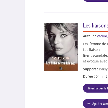
Les liaiso
Auteur :
Vadim,
L'ex-femme de R
Les liaisons da
firent scandale,
et évoque avec 
Support :
Daisy
Durée :
04 h 4
Télécharger le l
Ajouter à m