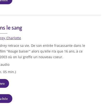
ns le sang
rey, Charlotte
drey retrace sa vie. De son entrée fracassante dans le
film "Rouge baiser" alors qu'elle n'a que 16 ans, à ce
 2003 où on lui greffe un nouveau coeur.
 audio
h. 05 min.)
ivre
a liste