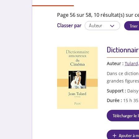
Page 56 sur 58, 10 résultat(s) sur ce
Classer par
Dictionnai
Auteur :
Tulard
Dans ce dictionn
grandes figures
Support :
Daisy
Durée :
15 h 3
Télécharger le l
Ajouter à m