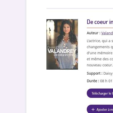
De coeur in
Auteur :
Valand
L'actrice, qui 
changements qui
d'une mémoire c
et même des co
nouveau coeur. 
Support :
Daisy
Durée :
08 h 0
Télécharger le l
Ajouter à m