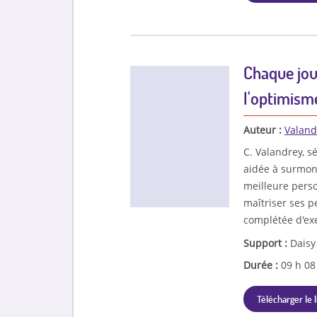
Chaque jour
l'optimism
Auteur :
Valand
C. Valandrey, sé
aidée à surmont
meilleure perso
maîtriser ses p
complétée d'exe
Support :
Daisy
Durée :
09 h 0
Télécharger le l