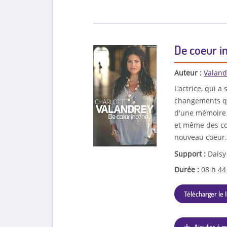
De coeur in
Auteur :
Valand
L'actrice, qui 
changements qui
d'une mémoire c
et même des co
nouveau coeur. 
Support :
Daisy
Durée :
08 h 4
Télécharger le l
Ajouter à m