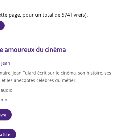
tte page, pour un total de 574 livre(s).
re amoureux du cinéma
, Jean
aire, Jean Tulard écrit sur le cinéma, son histoire, ses
 et les anecdotes célèbres du métier.
 audio
5 mn
ivre
a liste