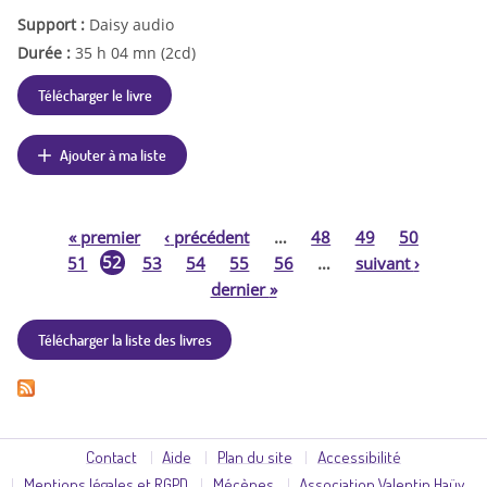
Support :
Daisy audio
Durée :
35 h 04 mn (2cd)
Télécharger le livre
Ajouter à ma liste
«
premier
‹
précédent
…
48
49
50
P
52
51
53
54
55
56
…
suivant
›
dernier
»
a
Télécharger la liste des livres
g
e
s
Contact
Aide
Plan du site
Accessibilité
Mentions légales et RGPD
Mécènes
Association Valentin Haüy