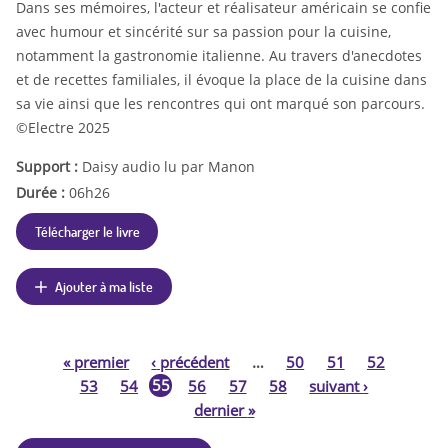
Dans ses mémoires, l'acteur et réalisateur américain se confie
avec humour et sincérité sur sa passion pour la cuisine,
notamment la gastronomie italienne. Au travers d'anecdotes
et de recettes familiales, il évoque la place de la cuisine dans
sa vie ainsi que les rencontres qui ont marqué son parcours.
©Electre 2025
Support :
Daisy audio lu par Manon
Durée :
06h26
Télécharger le livre
Ajouter à ma liste
«
premier
‹
précédent
…
50
51
52
P
55
53
54
56
57
58
suivant
›
dernier
»
a