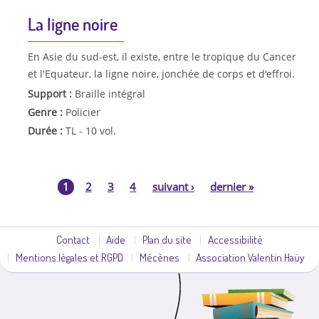
La ligne noire
En Asie du sud-est, il existe, entre le tropique du Cancer
et l'Equateur, la ligne noire, jonchée de corps et d'effroi.
Support :
Braille intégral
Genre :
Policier
Durée :
TL - 10 vol.
1
2
3
4
suivant
›
dernier
»
P
a
Contact
Aide
Plan du site
Accessibilité
Mentions légales et RGPD
Mécènes
Association Valentin Haüy
g
e