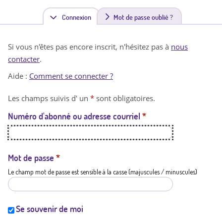
Connexion
(
Mot de passe oublié ?
o
Si vous n'êtes pas encore inscrit, n'hésitez pas à
nous
n
contacter
.
g
Aide :
Comment se connecter ?
l
Les champs suivis d' un
*
sont obligatoires.
e
Numéro d'abonné ou adresse courriel
*
t
a
c
Mot de passe
*
Le champ mot de passe est sensible à la casse (majuscules / minuscules)
t
i
f
Se souvenir de moi