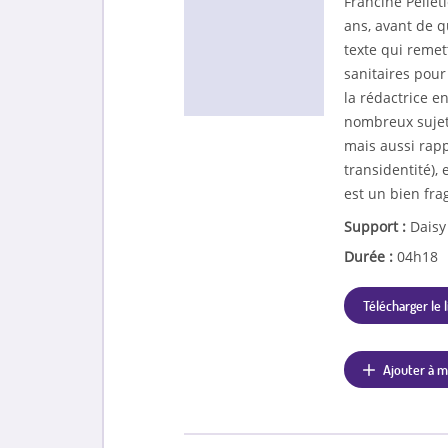
Francine Pellet
ans, avant de q
texte qui remet
sanitaires pour
la rédactrice e
nombreux sujets 
mais aussi rap
transidentité),
est un bien fra
Support :
Daisy
Durée :
04h18
Télécharger le l
Ajouter à m