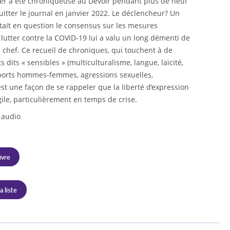
ier a été chroniqueuse au Devoir pendant plus de neuf
uitter le journal en janvier 2022. Le déclencheur? Un
tait en question le consensus sur les mesures
 lutter contre la COVID-19 lui a valu un long démenti de
n chef. Ce recueil de chroniques, qui touchent à de
dits « sensibles » (multiculturalisme, langue, laïcité,
ports hommes-femmes, agressions sexuelles,
 est une façon de se rappeler que la liberté d’expression
gile, particulièrement en temps de crise.
 audio
ivre
a liste