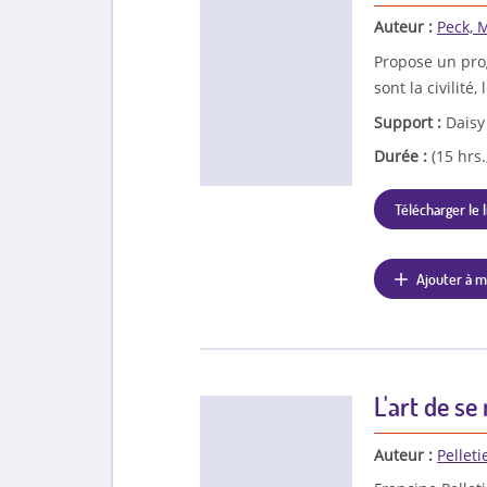
Auteur :
Peck, M
Propose un pro
sont la civilité
Support :
Daisy
Durée :
(15 hrs.
Télécharger le l
Ajouter à m
L'art de se
Auteur :
Pelleti