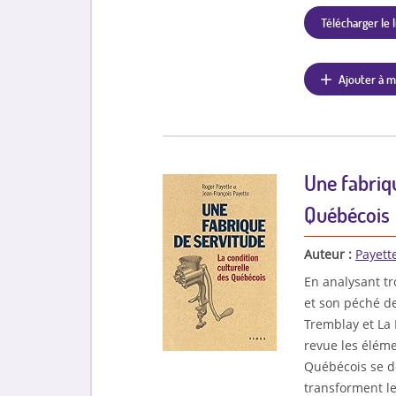
Télécharger le l
Ajouter à m
Une fabriqu
Québécois
Auteur :
Payett
En analysant t
et son péché d
Tremblay et La 
revue les éléme
Québécois se d
transforment le