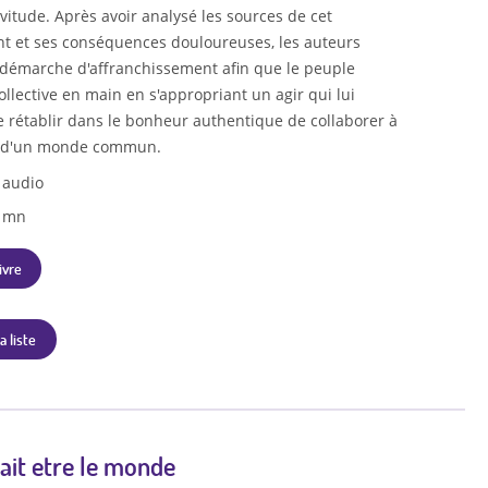
vitude. Après avoir analysé les sources de cet
nt et ses conséquences douloureuses, les auteurs
démarche d'affranchissement afin que le peuple
ollective en main en s'appropriant un agir qui lui
 rétablir dans le bonheur authentique de collaborer à
n d'un monde commun.
 audio
4 mn
ivre
a liste
rait etre le monde