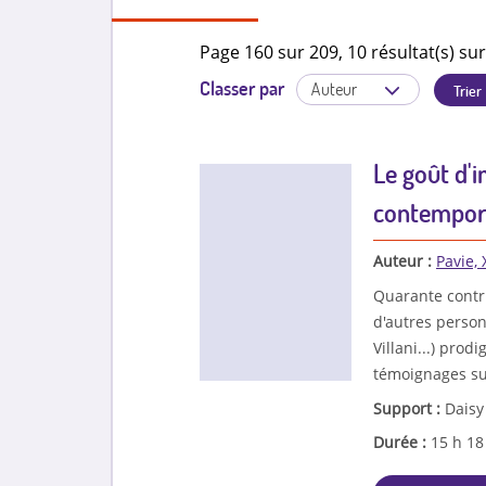
Page 160 sur 209, 10 résultat(s) sur
Classer par
Le goût d'i
contempora
Auteur :
Pavie, 
Quarante contrib
d'autres person
Villani...) pro
témoignages sur
Support :
Daisy
Durée :
15 h 1