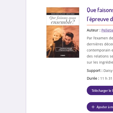
Que faison
l'épreuve 
Auteur :
Pelleti
Par l’examen de
dernières décen
contemporain e
des relations s
sur les ingrédi
Support :
Daisy
Durée :
11 h 3
Télécharger le l
Ajouter à m