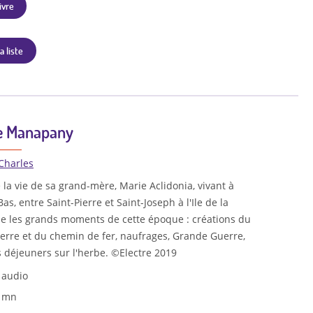
ivre
a liste
e Manapany
 Charles
e la vie de sa grand-mère, Marie Aclidonia, vivant à
s, entre Saint-Pierre et Saint-Joseph à l'Ile de la
e les grands moments de cette époque : créations du
ierre et du chemin de fer, naufrages, Grande Guerre,
s déjeuners sur l'herbe. ©Electre 2019
 audio
7 mn