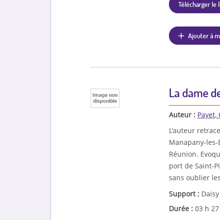
Télécharger le l
Ajouter à m
La dame d
Auteur :
Payet,
L'auteur retrac
Manapany-les-Ba
Réunion. Evoqu
port de Saint-P
sans oublier le
Support :
Daisy
Durée :
03 h 2