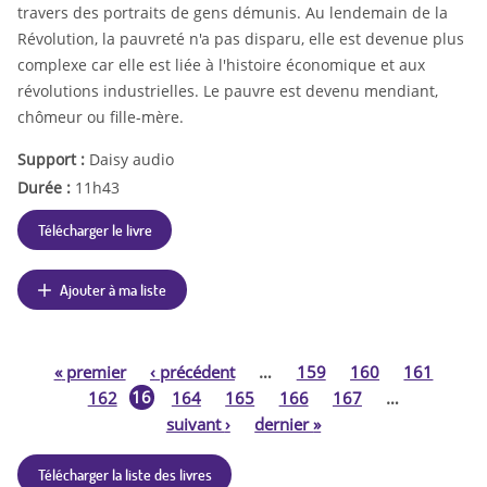
travers des portraits de gens démunis. Au lendemain de la
Révolution, la pauvreté n'a pas disparu, elle est devenue plus
complexe car elle est liée à l'histoire économique et aux
révolutions industrielles. Le pauvre est devenu mendiant,
chômeur ou fille-mère.
Support :
Daisy audio
Durée :
11h43
Télécharger le livre
Ajouter à ma liste
«
premier
‹
précédent
…
159
160
161
P
16
162
164
165
166
167
…
3
suivant
›
dernier
»
a
Télécharger la liste des livres
g