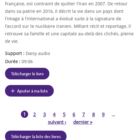
française, est contraint de quitter l'Iran en 2007. De retour
dans sa patrie en 2016, il décrit la vie dans un pays dont
l'image à l'international a évolué suite à la signature de
l'accord sur le nucléaire iranien. Mêlant récit et reportage, il
retrouve sa famille et une capitale au-delà des clichés, pleine
de vie.
Support :
Daisy audio
Durée :
09:06
Télécharger le livre
Ajouter à ma liste
1
2
3
4
5
6
7
8
9
…
P
suivant
›
dernier
»
a
Télécharger la liste des livres