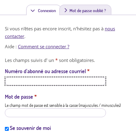
Connexion
(
Mot de passe oublié ?
o
Si vous n'êtes pas encore inscrit, n'hésitez pas à
nous
n
contacter
.
g
Aide :
Comment se connecter ?
l
Les champs suivis d' un
*
sont obligatoires.
e
Numéro d'abonné ou adresse courriel
*
t
a
c
Mot de passe
*
Le champ mot de passe est sensible à la casse (majuscules / minuscules)
t
i
f
Se souvenir de moi