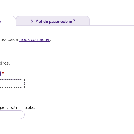
n
(
Mot de passe oublié ?
o
itez pas à
nous contacter
.
n
g
ires.
l
l
*
e
t
a
c
juscules / minuscules)
t
i