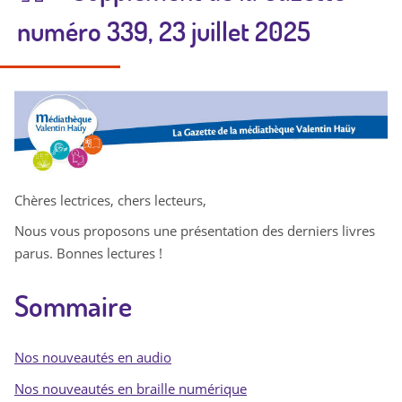
numéro 339, 23 juillet 2025
b
a
n
Chères lectrices, chers lecteurs,
d
Nous vous proposons une présentation des derniers livres
parus. Bonnes lectures !
e
Sommaire
a
u
Nos nouveautés en audio
g
Nos nouveautés en braille numérique