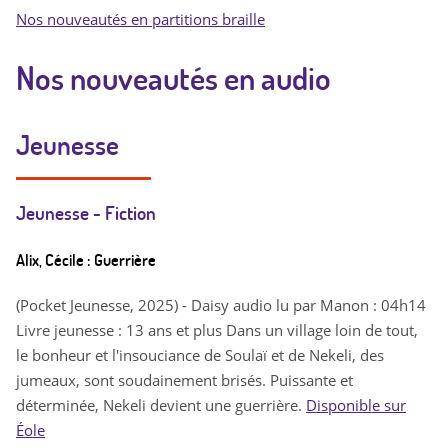
a
Nos nouveautés en partitions braille
z
Nos nouveautés en audio
e
t
Jeunesse
t
e
Jeunesse - Fiction
.
Alix, Cécile : Guerrière
j
(Pocket Jeunesse, 2025) - Daisy audio lu par Manon : 04h14
p
Livre jeunesse : 13 ans et plus Dans un village loin de tout,
le bonheur et l'insouciance de Soulaï et de Nekeli, des
g
jumeaux, sont soudainement brisés. Puissante et
déterminée, Nekeli devient une guerrière.
Disponible sur
Éole