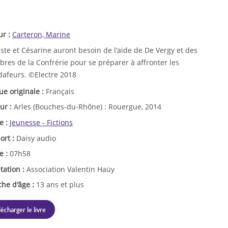
ur :
Carteron, Marine
ste et Césarine auront besoin de l'aide de De Vergy et des
res de la Confrérie pour se préparer à affronter les
dafeurs. ©Electre 2018
ue originale :
Français
ur :
Arles (Bouches-du-Rhône) : Rouergue, 2014
e :
Jeunesse - Fictions
ort :
Daisy audio
e :
07h58
tation :
Association Valentin Haüy
che d'âge :
13 ans et plus
lécharger le livre