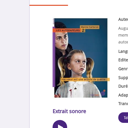
Aute
Augu
memb
auto
Lang
Edite
Genr
Supp
Duré
Adap
Tran
Extrait sonore
Té