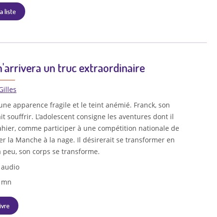
a liste
m'arrivera un truc extraordinaire
Gilles
 une apparence fragile et le teint anémié. Franck, son
it souffrir. L'adolescent consigne les aventures dont il
ahier, comme participer à une compétition nationale de
er la Manche à la nage. Il désirerait se transformer en
à peu, son corps se transforme.
 audio
8 mn
ivre