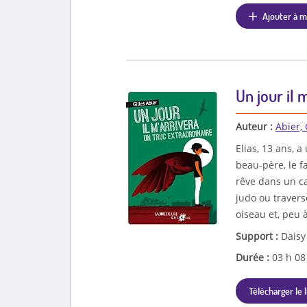
Ajouter à m
Un jour il 
Auteur :
Abier, 
Elias, 13 ans, a
beau-père, le fa
rêve dans un c
judo ou travers
oiseau et, peu 
Support :
Daisy
Durée :
03 h 0
Télécharger le l