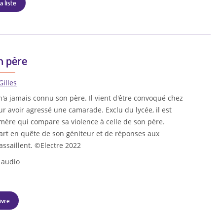
a liste
 père
Gilles
 n'a jamais connu son père. Il vient d'être convoqué chez
ur avoir agressé une camarade. Exclu du lycée, il est
mère qui compare sa violence à celle de son père.
part en quête de son géniteur et de réponses aux
'assaillent. ©Electre 2022
 audio
ivre