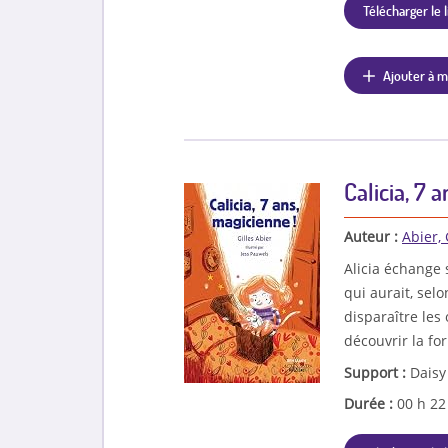
Télécharger le l
Ajouter à m
Calicia, 7 
Auteur :
Abier, 
Alicia échange 
qui aurait, sel
disparaître les
découvrir la f
Support :
Daisy
Durée :
00 h 2