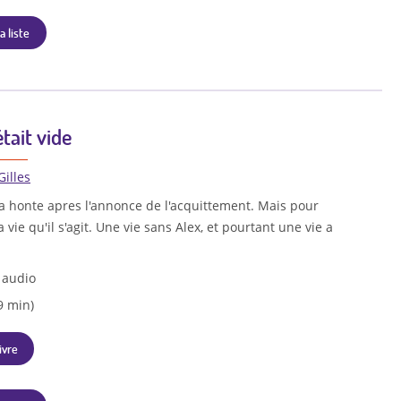
a liste
était vide
Gilles
a honte apres l'annonce de l'acquittement. Mais pour
sa vie qu'il s'agit. Une vie sans Alex, et pourtant une vie a
 audio
9 min)
ivre