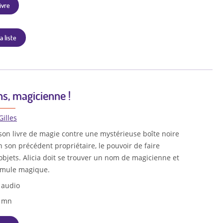
ivre
a liste
ans, magicienne !
Gilles
son livre de magie contre une mystérieuse boîte noire
on son précédent propriétaire, le pouvoir de faire
 objets. Alicia doit se trouver un nom de magicienne et
ormule magique.
 audio
2 mn