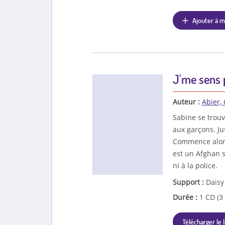
Ajouter à m
J'me sens 
Auteur :
Abier, 
Sabine se trouve
aux garçons. Ju
Commence alors
est un Afghan s
ni à la police.
Support :
Daisy
Durée :
1 CD (3
Télécharger le l