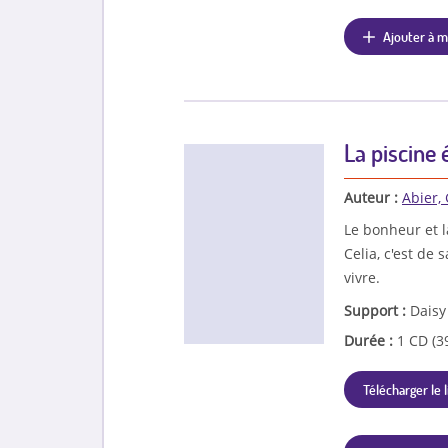
Ajouter à m
La piscine 
Auteur :
Abier, 
Le bonheur et l
Celia, c'est de 
vivre.
Support :
Daisy
Durée :
1 CD (3
Télécharger le l