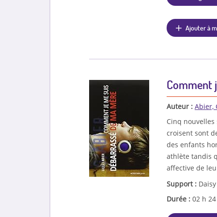
Ajouter à m
Comment j
Auteur :
Abier, 
Cinq nouvelles 
croisent sont d
des enfants hon
athlète tandis 
affective de leur
Support :
Daisy
Durée :
02 h 2