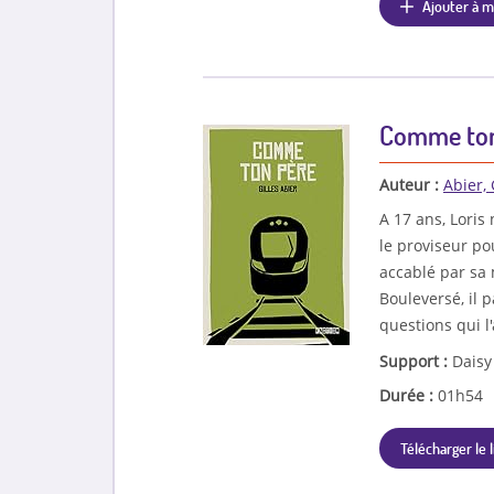
Ajouter à m
Comme ton
Auteur :
Abier, 
A 17 ans, Loris
le proviseur po
accablé par sa 
Bouleversé, il 
questions qui l
Support :
Daisy
Durée :
01h54
Télécharger le l