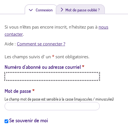
Connexion
(
Mot de passe oublié ?
o
Si vous n'êtes pas encore inscrit, n'hésitez pas à
nous
n
contacter
.
g
Aide :
Comment se connecter ?
l
Les champs suivis d' un
*
sont obligatoires.
e
Numéro d'abonné ou adresse courriel
*
t
a
c
Mot de passe
*
Le champ mot de passe est sensible à la casse (majuscules / minuscules)
t
i
f
Se souvenir de moi