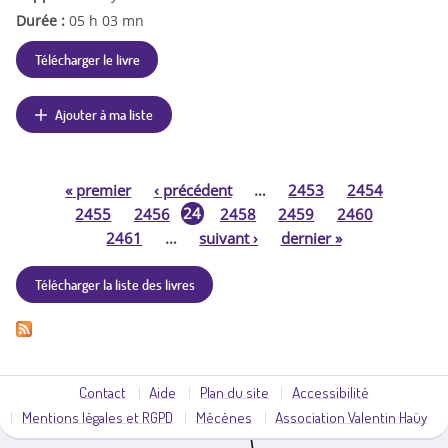
Durée :
05 h 03 mn
Télécharger le livre
Ajouter à ma liste
«
premier
‹
précédent
…
2453
2454
P
24
2455
2456
2458
2459
2460
57
2461
…
suivant
›
dernier
»
a
Télécharger la liste des livres
g
e
s
Contact
Aide
Plan du site
Accessibilité
Mentions légales et RGPD
Mécènes
Association Valentin Haüy