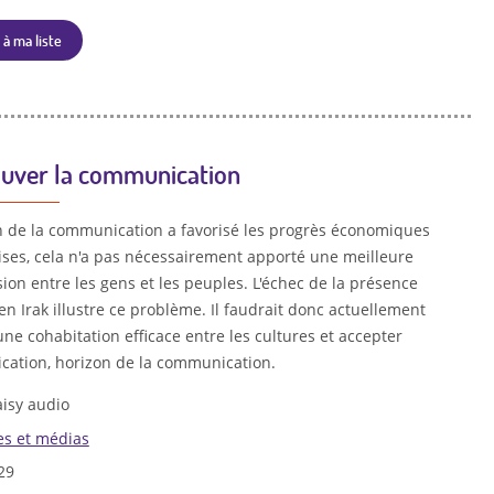
 à ma liste
sauver la communication
ion de la communication a favorisé les progrès économiques
ises, cela n'a pas nécessairement apporté une meilleure
on entre les gens et les peuples. L'échec de la présence
n Irak illustre ce problème. Il faudrait donc actuellement
 une cohabitation efficace entre les cultures et accepter
cation, horizon de la communication.
isy audio
es et médias
29