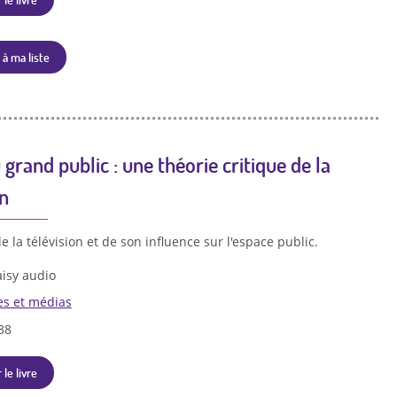
 à ma liste
 grand public : une théorie critique de la
on
 la télévision et de son influence sur l'espace public.
isy audio
es et médias
38
 le livre