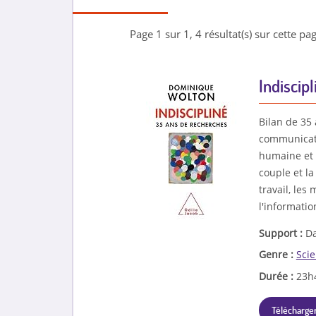
Page 1 sur 1, 4 résultat(s) sur cette pag
Indiscip
Bilan de 35
communicati
humaine et p
couple et la
travail, les
l'informatio
Support :
Da
Genre :
Scie
Durée :
23h
Télécharger