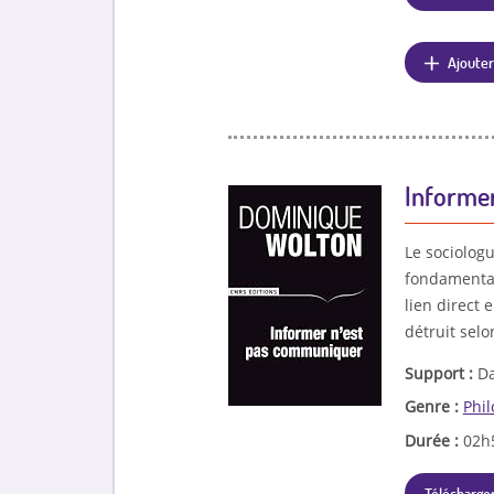
Ajouter
Informe
Le sociologu
fondamentale
lien direct
détruit selo
Support :
Da
Genre :
Phi
Durée :
02h
Télécharger