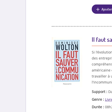
Ajouter
Il faut 
Si l'évolut
des entrepr
compréhensi
américaine e
travailler à
l'incommuni
Support :
Da
Genre :
Livr
Durée :
08h