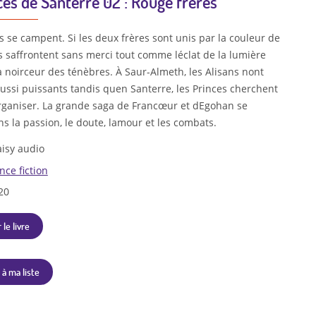
ces de Santerre 02 : Rouge frères
s se campent. Si les deux frères sont unis par la couleur de
ls saffrontent sans merci tout comme léclat de la lumière
a noirceur des ténèbres. À Saur-Almeth, les Alisans nont
aussi puissants tandis quen Santerre, les Princes cherchent
rganiser. La grande saga de Francœur et dEgohan se
s la passion, le doute, lamour et les combats.
isy audio
nce fiction
20
 le livre
 à ma liste