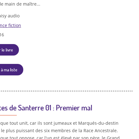
de main de maître...
isy audio
nce fiction
16
 le livre
 à ma liste
ces de Santerre 01 : Premier mal
 que tout unit, car ils sont jumeaux et Marqués-du-destin
, le plus puissant des six membres de la Race Ancestrale.
que tout oppose, car l'un est élevé par son père, le Grand