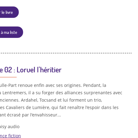
 le livre
 à ma liste
 02 : Loruel l'héritier
lle-Part renoue enfin avec ses origines. Pendant, la
 Lentremers, il a su forger des alliances surprenantes avec
ciennes. Ardahel, Tocsand et lui forment un trio,
 Cavaliers de Lumière, qui fait renaître l'espoir dans les
nt écrasé par l'envahisseur...
isy audio
nce fiction