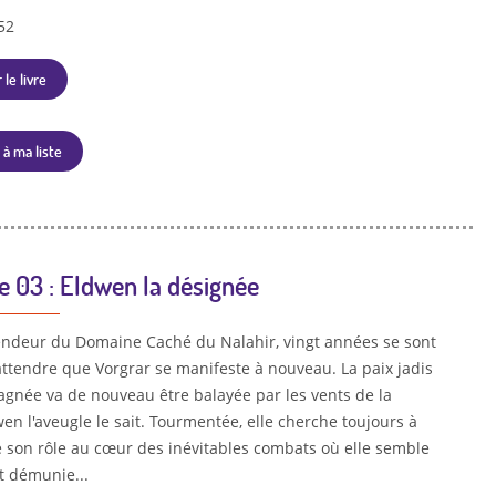
52
 le livre
 à ma liste
e 03 : Eldwen la désignée
endeur du Domaine Caché du Nalahir, vingt années se sont
attendre que Vorgrar se manifeste à nouveau. La paix jadis
gnée va de nouveau être balayée par les vents de la
en l'aveugle le sait. Tourmentée, elle cherche toujours à
son rôle au cœur des inévitables combats où elle semble
t démunie...