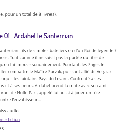
e, pour un total de 8 livre(s).
e 01 : Ardahel le Santerrian
anterrian, fils de simples bateliers ou d'un Roi de légende ?
nore. Tout comme il ne saisit pas la portée du titre de
qu'on lui impose soudainement. Pourtant, les Sages le
ller combattre le Maître Sorvak, puissant allié de Vorgrar
onquis les lointains Pays du Levant. Confronté à ses
ns et à ses peurs, Ardahel prend la route avec son ami
oruel de Nulle-Part, appelé lui aussi à jouer un rôle
ontre l'envahisseur...
isy audio
nce fiction
55