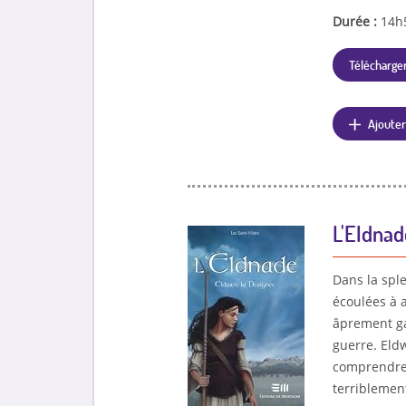
Durée :
14h
Télécharger
Ajouter
L'Eldnad
Dans la spl
écoulées à 
âprement ga
guerre. Eldw
comprendre 
terriblemen