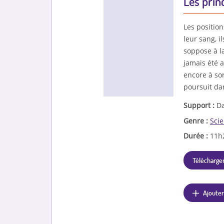
Les prin
Les position
leur sang, i
soppose à l
jamais été 
encore à so
poursuit dan
Support :
Da
Genre :
Scie
Durée :
11h
Télécharger
Ajouter