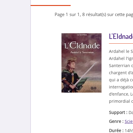
Page 1 sur 1, 8 résultat(s) sur cette pag
L'Eldnad
Ardahel le S
Ardahel l'ig
Santerrian 
chargent d'a
qui a déjà c
interrogatio
d'enfance, L
primordial c
Support :
Da
Genre :
Scie
Durée :
14h