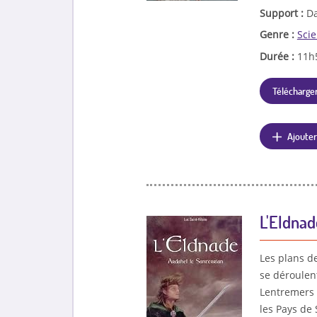
Support :
Da
Genre :
Scie
Durée :
11h
Télécharger
Ajouter
L'Eldnad
Les plans de
se déroulent
Lentremers c
les Pays de