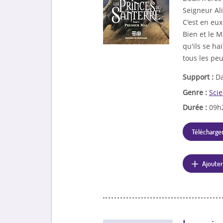
Seigneur Ali
C'est en eu
Bien et le M
qu'ils se ha
tous les pe
Support :
Da
Genre :
Scie
Durée :
09h
Télécharger
Ajouter