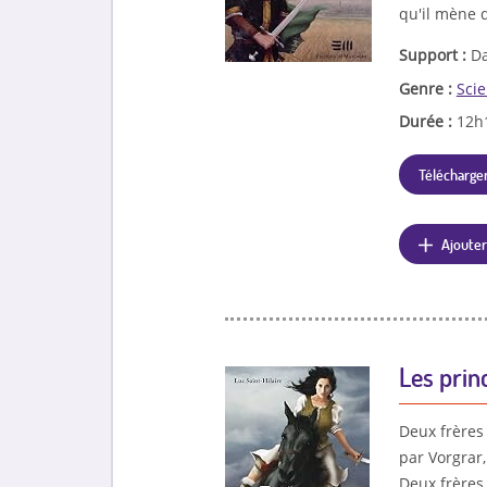
qu'il mène 
Support :
Da
Genre :
Scie
Durée :
12h
Télécharger
Ajouter
Les prin
Deux frères
par Vorgrar
Deux frères 