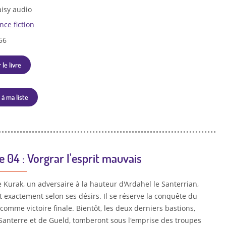
isy audio
nce fiction
56
 le livre
 à ma liste
e 04 : Vorgrar l'esprit mauvais
 Kurak, un adversaire à la hauteur d'Ardahel le Santerrian,
 exactement selon ses désirs. Il se réserve la conquête du
omme victoire finale. Bientôt, les deux derniers bastions,
 Santerre et de Gueld, tomberont sous l'emprise des troupes