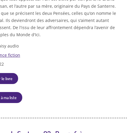
san, et l'autre par sa mère, originaire du Pays de Santerre.
x que se précisent les deux Pensées, celles qu'on nomme le
al. Ils deviendront des adversaires, qui s'aiment autant
ïssent. De l'issu de leur affrontement dépendra l'avenir de
uples du Monde d'Ici.
isy audio
nce fiction
22
 le livre
 à ma liste