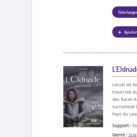
Télécharger
Ajouter
L'Eldnade
Loruel de Nu
traversée du
des Races An
surnommé les
Pays du Leva
Support :
Da
Genre :
Scie