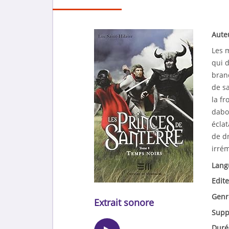
Aute
Les 
qui d
brand
de sa
la fr
dabo
écla
de dr
irré
Lang
Edite
Genr
Extrait sonore
Supp
Duré