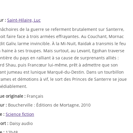
ur :
Saint-Hilaire, Luc
mâchoires de la guerre se referment brutalement sur Santerre,
oit faire face à trois armées effrayantes. Au Couchant, Mornac
it Galiv, larme invincible. À la Mi-Nuit, Raidak a transmis le feu
 haine à ses troupes. Mais surtout, au Levant, Egohan traverse
ontière du pays en ralliant à sa cause de surprenants alliés :
rd Shau, puis Francœur lui-même, prêt à admettre que son
tant jumeau est lunique Marqué-du-Destin. Dans un tourbillon
ames et démotions à vif, le sort des Princes de Santerre se joue
médiablement.
ue originale :
Français
ur :
Boucherville : Éditions de Mortagne, 2010
e :
Science fiction
ort :
Daisy audio
e :
12h48