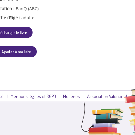
tation :
BanQ (ABC)
che d'âge :
adulte
lécharger le livre
Ajouter à ma liste
ité
Mentions légales et RGPD
Mécènes
Association Valentin Haüy