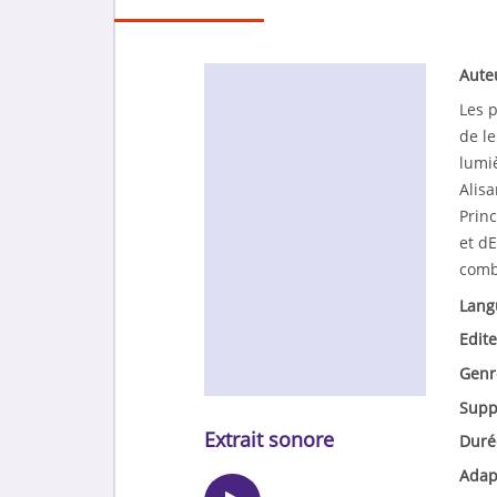
Aute
Les p
de le
lumi
Alisa
Prin
et dE
comb
Lang
Edite
Genr
Supp
Extrait sonore
Duré
Adap