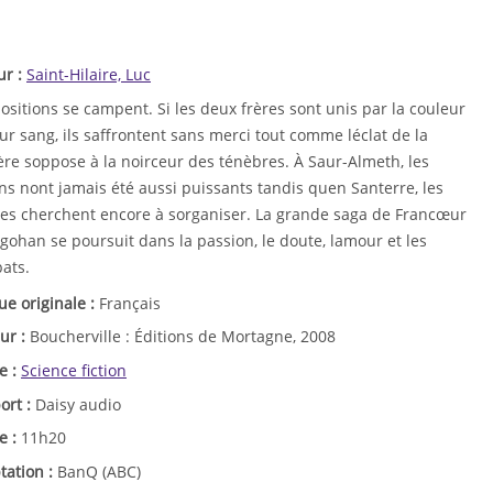
ur :
Saint-Hilaire, Luc
ositions se campent. Si les deux frères sont unis par la couleur
ur sang, ils saffrontent sans merci tout comme léclat de la
ère soppose à la noirceur des ténèbres. À Saur-Almeth, les
ns nont jamais été aussi puissants tandis quen Santerre, les
ces cherchent encore à sorganiser. La grande saga de Francœur
gohan se poursuit dans la passion, le doute, lamour et les
ats.
ue originale :
Français
ur :
Boucherville : Éditions de Mortagne, 2008
e :
Science fiction
ort :
Daisy audio
e :
11h20
tation :
BanQ (ABC)