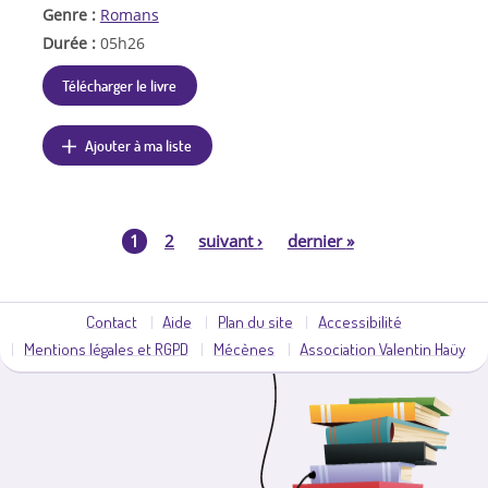
Genre :
Romans
Durée :
05h26
Télécharger le livre
Ajouter à ma liste
1
2
suivant
›
dernier
»
P
a
Contact
Aide
Plan du site
Accessibilité
Mentions légales et RGPD
Mécènes
Association Valentin Haüy
g
e
s