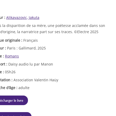
ur :
Alikavazovic, Jakuta
s la disparition de sa mère, une poétesse acclamée dans son
d'origine, la narratrice part sur ses traces. ©Electre 2025
ue originale :
Français
ur :
Paris : Gallimard, 2025
e :
Romans
ort :
Daisy audio lu par Manon
e :
05h26
tation :
Association Valentin Haüy
che d'âge :
adulte
lécharger le livre