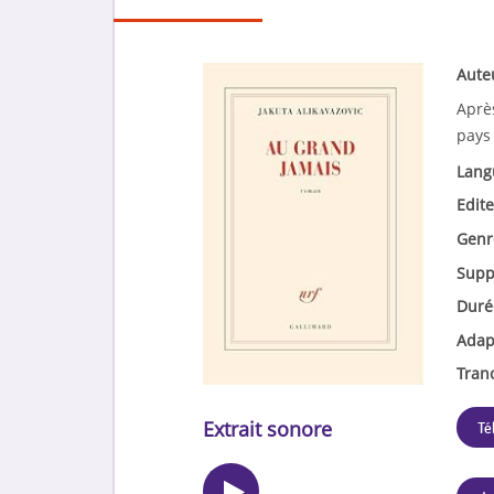
Aute
Aprè
pays 
Lang
Edite
Genr
Supp
Duré
Adap
Tran
Extrait sonore
Té