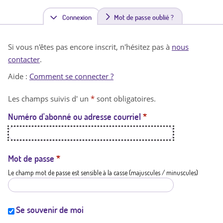
Connexion
(
Mot de passe oublié ?
o
Si vous n'êtes pas encore inscrit, n'hésitez pas à
nous
n
contacter
.
g
Aide :
Comment se connecter ?
l
Les champs suivis d' un
*
sont obligatoires.
e
Numéro d'abonné ou adresse courriel
*
t
a
c
Mot de passe
*
Le champ mot de passe est sensible à la casse (majuscules / minuscules)
t
i
f
Se souvenir de moi