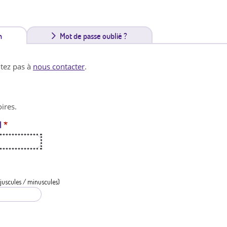
n
(
Mot de passe oublié ?
o
itez pas à
nous contacter
.
n
g
ires.
l
l
*
e
t
a
c
juscules / minuscules)
t
i