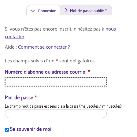
Connexion
(
Mot de passe oublié ?
o
Si vous n'êtes pas encore inscrit, n'hésitez pas à
nous
n
contacter
.
g
Aide :
Comment se connecter ?
l
Les champs suivis d' un
*
sont obligatoires.
e
Numéro d'abonné ou adresse courriel
*
t
a
c
Mot de passe
*
Le champ mot de passe est sensible à la casse (majuscules / minuscules)
t
i
f
Se souvenir de moi