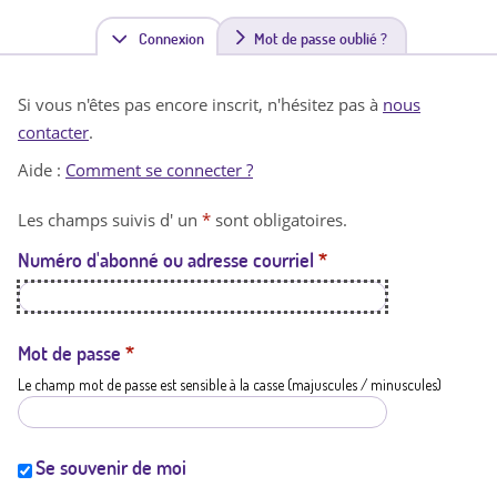
Connexion
(
Mot de passe oublié ?
o
Si vous n'êtes pas encore inscrit, n'hésitez pas à
nous
n
contacter
.
g
Aide :
Comment se connecter ?
l
Les champs suivis d' un
*
sont obligatoires.
e
Numéro d'abonné ou adresse courriel
*
t
a
c
Mot de passe
*
Le champ mot de passe est sensible à la casse (majuscules / minuscules)
t
i
f
Se souvenir de moi