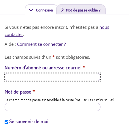
Connexion
(
Mot de passe oublié ?
o
Si vous n'êtes pas encore inscrit, n'hésitez pas à
nous
n
contacter
.
g
Aide :
Comment se connecter ?
l
Les champs suivis d' un
*
sont obligatoires.
e
Numéro d'abonné ou adresse courriel
*
t
a
c
Mot de passe
*
Le champ mot de passe est sensible à la casse (majuscules / minuscules)
t
i
f
Se souvenir de moi