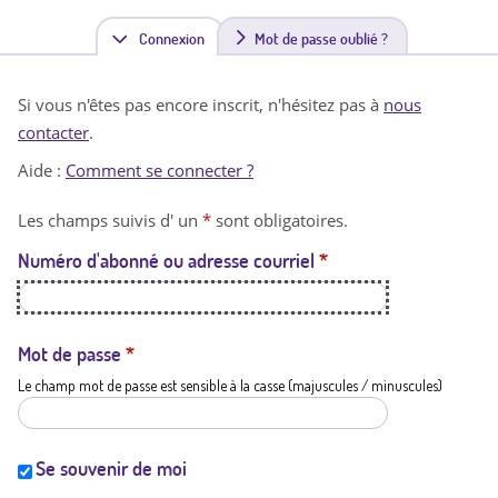
Connexion
(
Mot de passe oublié ?
o
Si vous n'êtes pas encore inscrit, n'hésitez pas à
nous
n
contacter
.
g
Aide :
Comment se connecter ?
l
Les champs suivis d' un
*
sont obligatoires.
e
Numéro d'abonné ou adresse courriel
*
t
a
c
Mot de passe
*
Le champ mot de passe est sensible à la casse (majuscules / minuscules)
t
i
f
Se souvenir de moi