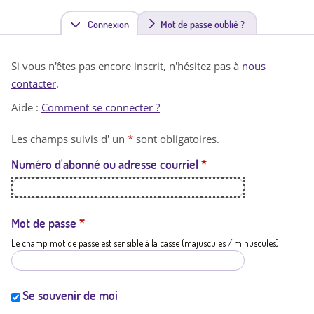
Connexion
(
Mot de passe oublié ?
o
Si vous n'êtes pas encore inscrit, n'hésitez pas à
nous
n
contacter
.
g
Aide :
Comment se connecter ?
l
Les champs suivis d' un
*
sont obligatoires.
e
Numéro d'abonné ou adresse courriel
*
t
a
c
Mot de passe
*
Le champ mot de passe est sensible à la casse (majuscules / minuscules)
t
i
f
Se souvenir de moi