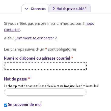
Connexion
(
Mot de passe oublié ?
o
Si vous n'êtes pas encore inscrit, n'hésitez pas à
nous
n
contacter
.
g
Aide :
Comment se connecter ?
l
Les champs suivis d' un
*
sont obligatoires.
e
Numéro d'abonné ou adresse courriel
*
t
a
c
Mot de passe
*
Le champ mot de passe est sensible à la casse (majuscules / minuscules)
t
i
f
Se souvenir de moi