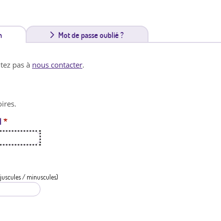
n
(
Mot de passe oublié ?
o
itez pas à
nous contacter
.
n
g
ires.
l
l
*
e
t
a
c
juscules / minuscules)
t
i