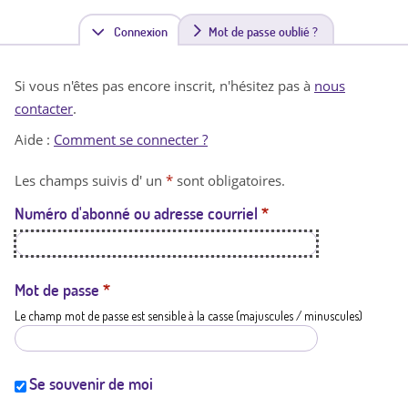
Connexion
(
Mot de passe oublié ?
o
Si vous n'êtes pas encore inscrit, n'hésitez pas à
nous
n
contacter
.
g
Aide :
Comment se connecter ?
l
Les champs suivis d' un
*
sont obligatoires.
e
Numéro d'abonné ou adresse courriel
*
t
a
c
Mot de passe
*
Le champ mot de passe est sensible à la casse (majuscules / minuscules)
t
i
f
Se souvenir de moi