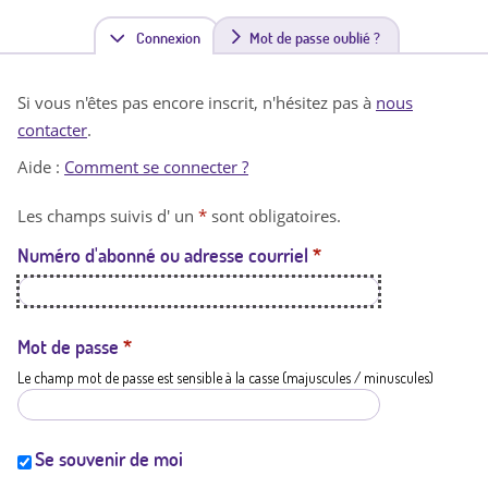
Connexion
(
Mot de passe oublié ?
o
Si vous n'êtes pas encore inscrit, n'hésitez pas à
nous
n
contacter
.
g
Aide :
Comment se connecter ?
l
Les champs suivis d' un
*
sont obligatoires.
e
Numéro d'abonné ou adresse courriel
*
t
a
c
Mot de passe
*
Le champ mot de passe est sensible à la casse (majuscules / minuscules)
t
i
f
Se souvenir de moi