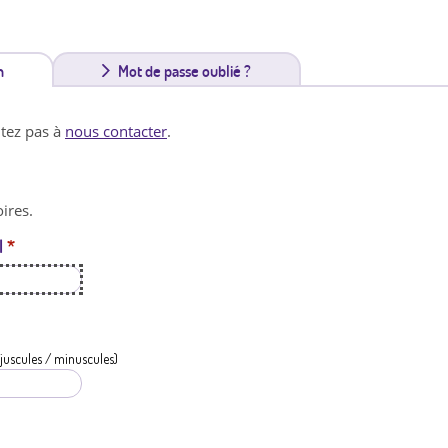
n
(
Mot de passe oublié ?
o
itez pas à
nous contacter
.
n
g
ires.
l
l
*
e
t
a
c
juscules / minuscules)
t
i