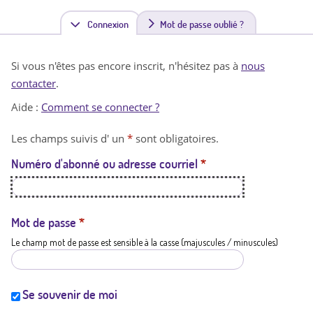
Connexion
(
Mot de passe oublié ?
o
Si vous n'êtes pas encore inscrit, n'hésitez pas à
nous
n
contacter
.
g
Aide :
Comment se connecter ?
l
Les champs suivis d' un
*
sont obligatoires.
e
Numéro d'abonné ou adresse courriel
*
t
a
c
Mot de passe
*
Le champ mot de passe est sensible à la casse (majuscules / minuscules)
t
i
f
Se souvenir de moi