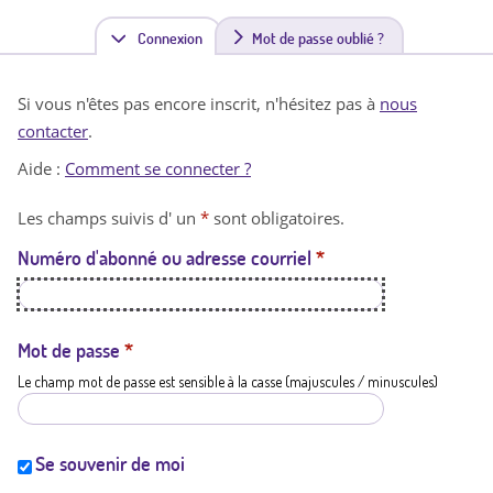
Connexion
(
Mot de passe oublié ?
o
Si vous n'êtes pas encore inscrit, n'hésitez pas à
nous
n
contacter
.
g
Aide :
Comment se connecter ?
l
Les champs suivis d' un
*
sont obligatoires.
e
Numéro d'abonné ou adresse courriel
*
t
a
c
Mot de passe
*
Le champ mot de passe est sensible à la casse (majuscules / minuscules)
t
i
f
Se souvenir de moi