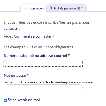
Connexion
(
Mot de passe oublié ?
o
Si vous n'êtes pas encore inscrit, n'hésitez pas à
nous
n
contacter
.
g
Aide :
Comment se connecter ?
l
Les champs suivis d' un
*
sont obligatoires.
e
Numéro d'abonné ou adresse courriel
*
t
a
c
Mot de passe
*
Le champ mot de passe est sensible à la casse (majuscules / minuscules)
t
i
f
Se souvenir de moi