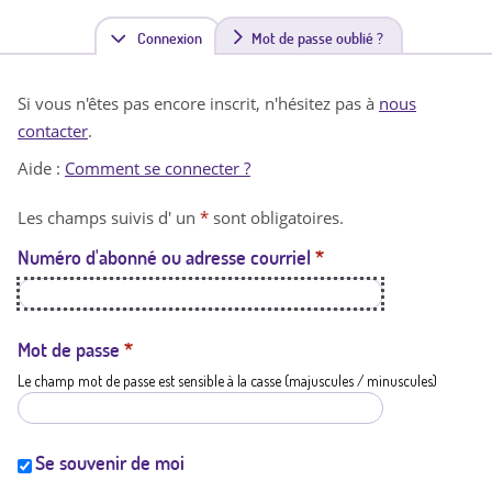
Connexion
(
Mot de passe oublié ?
o
Si vous n'êtes pas encore inscrit, n'hésitez pas à
nous
n
contacter
.
g
Aide :
Comment se connecter ?
l
Les champs suivis d' un
*
sont obligatoires.
e
Numéro d'abonné ou adresse courriel
*
t
a
c
Mot de passe
*
Le champ mot de passe est sensible à la casse (majuscules / minuscules)
t
i
f
Se souvenir de moi