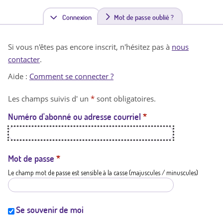
Connexion
(
Mot de passe oublié ?
o
Si vous n'êtes pas encore inscrit, n'hésitez pas à
nous
n
contacter
.
g
Aide :
Comment se connecter ?
l
Les champs suivis d' un
*
sont obligatoires.
e
Numéro d'abonné ou adresse courriel
*
t
a
c
Mot de passe
*
Le champ mot de passe est sensible à la casse (majuscules / minuscules)
t
i
f
Se souvenir de moi